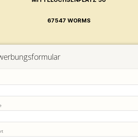
67547 WORMS
werbungsformular
e
rt