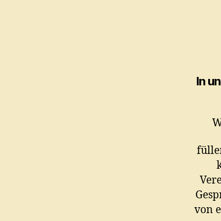
In u
W
füll
Vere
Gesp
von e