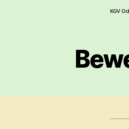
KGV Och
Bewe