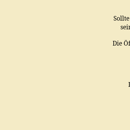
Sollt
sei
Die Ö