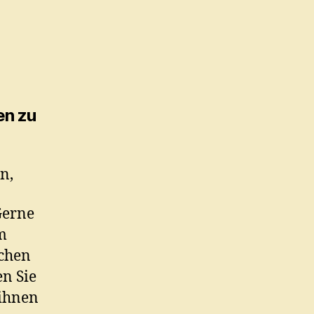
en zu
n,
Gerne
m
ichen
n Sie
 ihnen