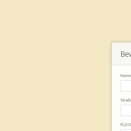
Be
Name
Straß
PLZ/O