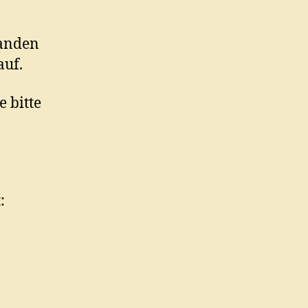
handen
auf.
 bitte
: